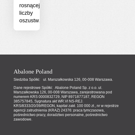
rosnącej
liczby
oszustw…
Abalone Poland
Siedziba Spółki: ul. Marszałkowska 126, 00-008 Warszawa.
Dane rejestrowe Spółki: Abalone Poland Sp. z o.o. ul.
Marszałkowska 126, 00-008 Warszawa, zarejestrowana pod
numerem KRS 0000832729, NIP 8971877187, REGON
385757845, Sygnatura akt WR.VI NS-REJ.
KRS/8333/20/39/REGON, kapitał zakł. 100 000 zł., nr w rejestrze
agencji zatrudnienia (KRAZ) 24376: praca tymczasowa,
pośrednictwo pracy, doradztwo personalne, pośrednictwo
zawodowe.