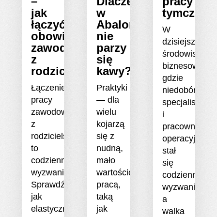
–
Dlaczego
pracy
jak
w
tymczaso
łączyć
Abalone
W
obowiązki
nie
dzisiejszym
zawodowe
parzy
środowisku
z
się
biznesowym,
rodzicielstwem?
kawy?
gdzie
Łączenie
Praktyki
niedobór
pracy
— dla
specjalistów
zawodowej
wielu
i
z
kojarzą
pracowników
rodzicielstwem
się z
operacyjnych
to
nudną,
stał
codzienne
mało
się
wyzwanie.
wartościową
codziennym
Sprawdź,
pracą,
wyzwaniem,
jak
taką
a
elastyczne
jak
walka