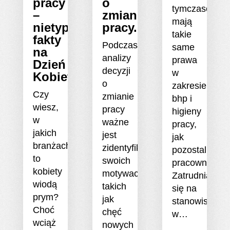
pracy
o
tymczasowi
–
zmianie
mają
nietypowe
pracy.
takie
fakty
Podczas
same
na
analizy
prawa
Dzień
decyzji
w
Kobiet
o
zakresie
Czy
zmianie
bhp i
wiesz,
pracy
higieny
w
ważne
pracy,
jakich
jest
jak
branżach
zidentyfikowanie
pozostali
to
swoich
pracownicy.
kobiety
motywacji,
Zatrudniając
wiodą
takich
się na
prym?
jak
stanowisko
Choć
chęć
w…
wciąż
nowych