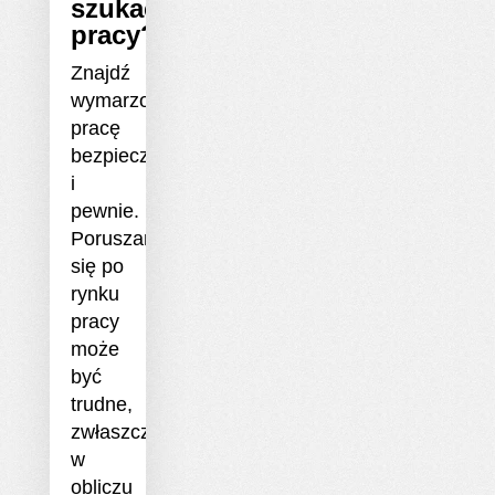
szukać
pracy?
Znajdź
wymarzoną
pracę
bezpiecznie
i
pewnie.
Poruszanie
się po
rynku
pracy
może
być
trudne,
zwłaszcza
w
obliczu