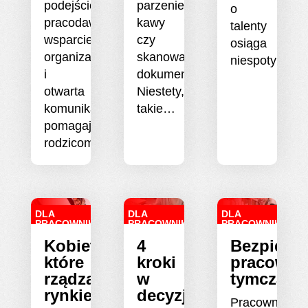
podejście
parzenie
o
pracodawców,
kawy
talenty
wsparcie
czy
osiąga
organizacyjne
skanowanie
niespotykan
i
dokumentów.
otwarta
Niestety,
komunikacja
takie…
pomagają
rodzicom…
DLA
DLA
DLA
PRACOWNIKA
PRACOWNIKA
PRACOWNIKA
Kobiety,
4
Bezpiecz
które
kroki
pracowni
rządzą
w
tymczaso
rynkiem
decyzji
Pracownicy