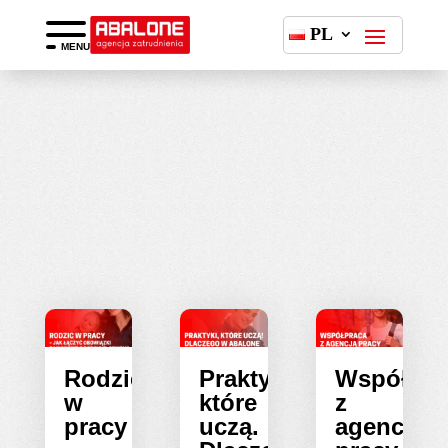
PL
MENU
Rodzic
Praktyki,
Współpra
w
które
z
pracy
uczą.
agencją