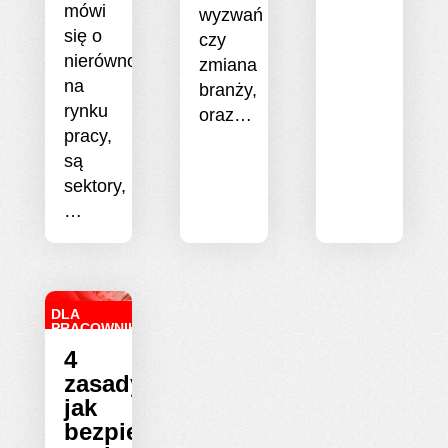
mówi
wyzwań
się o
czy
nierównościach
zmiana
na
branży,
rynku
oraz…
pracy,
są
sektory,
…
DLA
PRACOWNIKA
4
zasady
jak
bezpiecznie