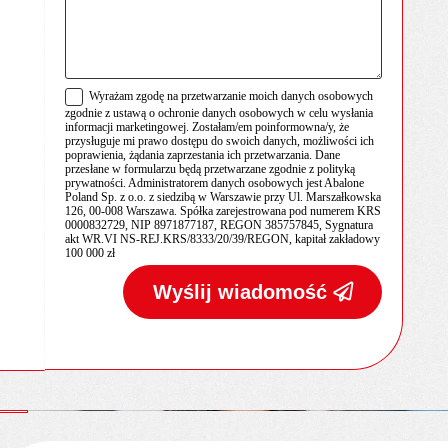
Wyrażam zgodę na przetwarzanie moich danych osobowych
zgodnie z ustawą o ochronie danych osobowych w celu wysłania
informacji marketingowej. Zostałam/em poinformowna/y, że
przysługuje mi prawo dostępu do swoich danych, możliwości ich
poprawienia, żądania zaprzestania ich przetwarzania. Dane
przesłane w formularzu będą przetwarzane zgodnie z polityką
prywatności. Administratorem danych osobowych jest Abalone
Poland Sp. z o.o. z siedzibą w Warszawie przy Ul. Marszałkowska
126, 00-008 Warszawa. Spółka zarejestrowana pod numerem KRS
0000832729, NIP 8971877187, REGON 385757845, Sygnatura
akt WR.VI NS-REJ.KRS/8333/20/39/REGON, kapitał zakładowy
100 000 zł
Wyślij wiadomość