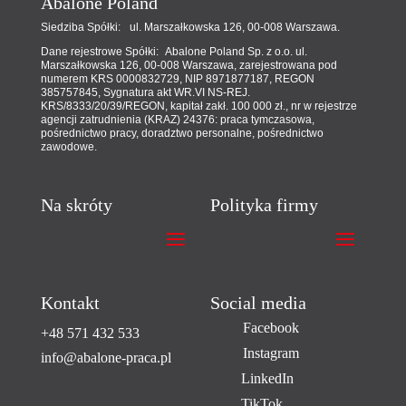
Abalone Poland
Siedziba Spółki: ul. Marszałkowska 126, 00-008 Warszawa.
Dane rejestrowe Spółki: Abalone Poland Sp. z o.o. ul.
Marszałkowska 126, 00-008 Warszawa, zarejestrowana pod
numerem KRS 0000832729, NIP 8971877187, REGON
385757845, Sygnatura akt WR.VI NS-REJ.
KRS/8333/20/39/REGON, kapitał zakł. 100 000 zł., nr w rejestrze
agencji zatrudnienia (KRAZ) 24376: praca tymczasowa,
pośrednictwo pracy, doradztwo personalne, pośrednictwo
zawodowe.
Na skróty
Polityka firmy
Kontakt
Social media
Facebook
+48 571 432 533
Instagram
info@abalone-praca.pl
LinkedIn
TikTok