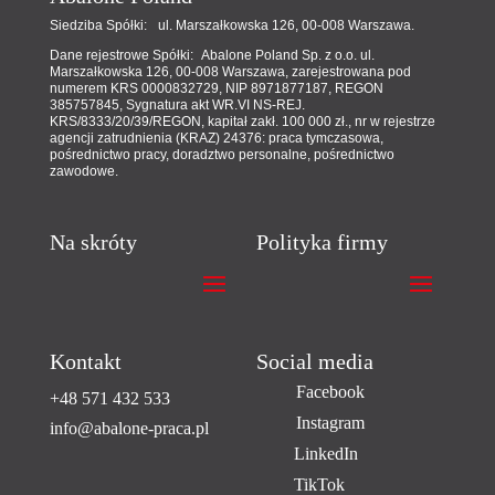
Siedziba Spółki: ul. Marszałkowska 126, 00-008 Warszawa.
Dane rejestrowe Spółki: Abalone Poland Sp. z o.o. ul.
Marszałkowska 126, 00-008 Warszawa, zarejestrowana pod
numerem KRS 0000832729, NIP 8971877187, REGON
385757845, Sygnatura akt WR.VI NS-REJ.
KRS/8333/20/39/REGON, kapitał zakł. 100 000 zł., nr w rejestrze
agencji zatrudnienia (KRAZ) 24376: praca tymczasowa,
pośrednictwo pracy, doradztwo personalne, pośrednictwo
zawodowe.
Na skróty
Polityka firmy
Kontakt
Social media
Facebook
+48 571 432 533
Instagram
info@abalone-praca.pl
LinkedIn
TikTok