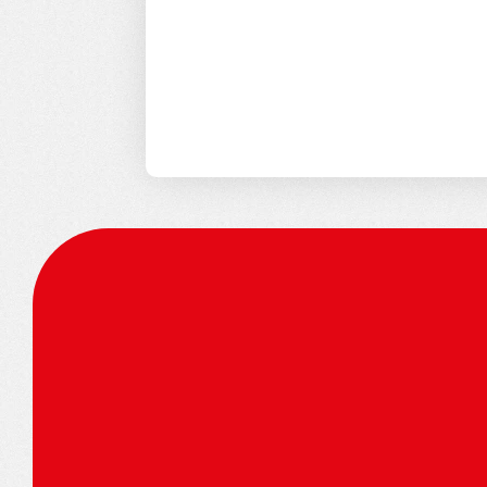
dźwignią wydajności. Poprzez ukier
działamy na rzecz integracji i równyc