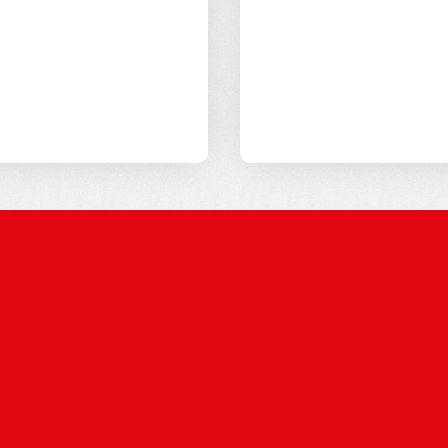
unkowane inicjatywy
osiągnęliśmy już wiele
h szans.
wyzwań do pokonania. 
inicjatywa przyczynia 
zaangażowania.
Od 2017 roku A
w zrównoważony