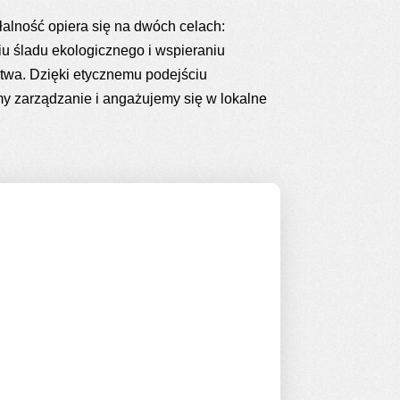
łalność opiera się na dwóch celach:
iu śladu ekologicznego i wspieraniu
twa. Dzięki etycznemu podejściu
 zarządzanie i angażujemy się w lokalne
R to projekt długoterminowy. Choć