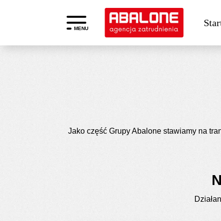
Star
MENU
Ład K
Jako część Grupy Abalone stawiamy na tran
N
Działan