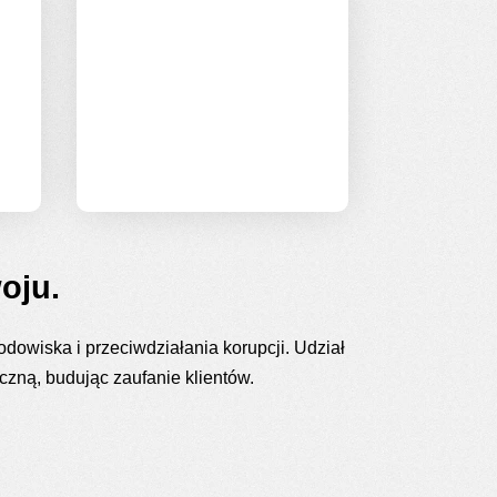
interesujące projekty i
gotowych na nowe
wyzwania.
oju.
dowiska i przeciwdziałania korupcji. Udział
ną, budując zaufanie klientów.