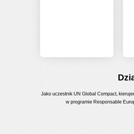
zapewniamy im
warunki do realizacji
ich potencjału.
Dzi
Jako uczestnik UN Global Compact, kierujem
w programie Responsable Europ