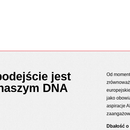
dejście jest
Od momentu
zrównoważo
 naszym DNA
europejski
jako obowi
aspiracje 
zaangażowa
Dbałość o