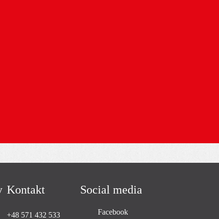
wiadczy o naszych konkretnych
rzecz bardziej odpowiedzialnej przyszłości.
 naszym podejściem i perspektywom na
y
Kontakt
Social media
Facebook
+48 571 432 533