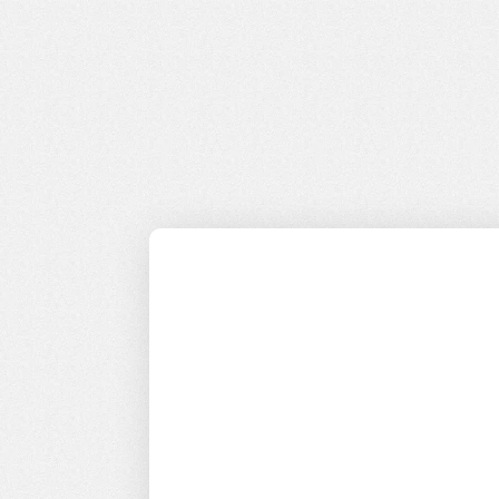
W Abalone wierzymy, że różnorodnoś