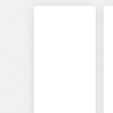
Priorytetem są dla nas
ludzie i budowanie
bliskich relacji
zarówno z klientami,
jak i kandydatami.
Dbamy o rozwój
pracowników i