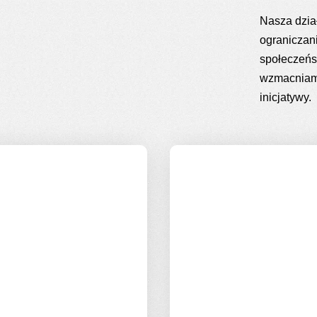
Nasza dzia
ograniczan
społeczeńs
wzmacniamy
inicjatywy.
ć jest prawdziwą
Nasze podejście do CS