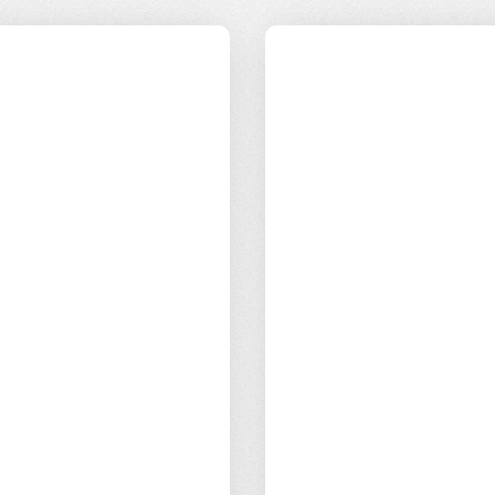
Etyka i
Odpowiedzial
transparentno
ność
ść
społeczna
Działamy zgodnie z
Aktywnie
najwyższymi
uczestniczymy w
standardami
programie
etycznymi,
Responsable Europe,
zapewniając
promując
transparentność we
zrównoważony rozwój
wszystkich naszych
oraz dbając o