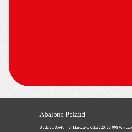
Abalone Poland
Siedziba Spółki: ul. Marszałkowska 126, 00-008 Warsza