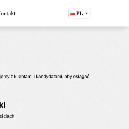
ontakt
PL
Poland
emy z klientami i kandydatami, aby osiągać
ki
ościach: