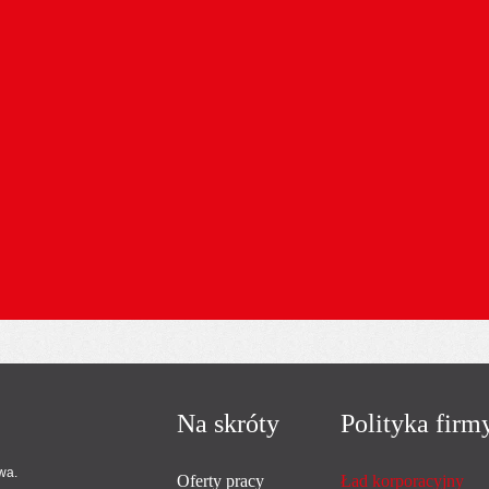
Ten dokument ś
działaniach na 
Zapoznaj się z
przyszłość.
Na skróty
Polityka firm
wa.
Oferty pracy
Ład korporacyjny