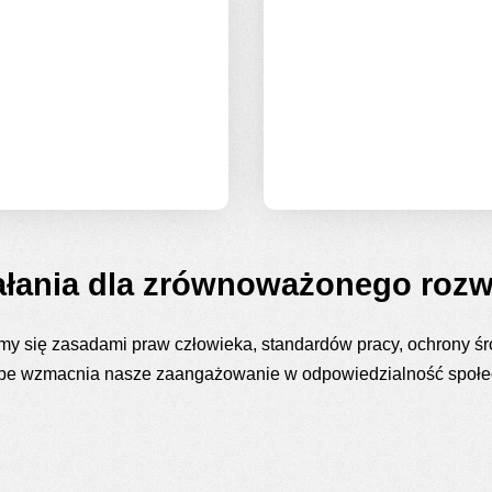
działaniach. Nasze
środowisko naturalne.
praktyki są zgodne z
Współpracujemy z
zasadami inicjatywy
organizacjami
UN Global Compact,
propagującymi
której jesteśmy
podobne wartości.
uczestnikami.
ałania dla zrównoważonego rozw
y się zasadami praw człowieka, standardów pracy, ochrony śro
e wzmacnia nasze zaangażowanie w odpowiedzialność społecz