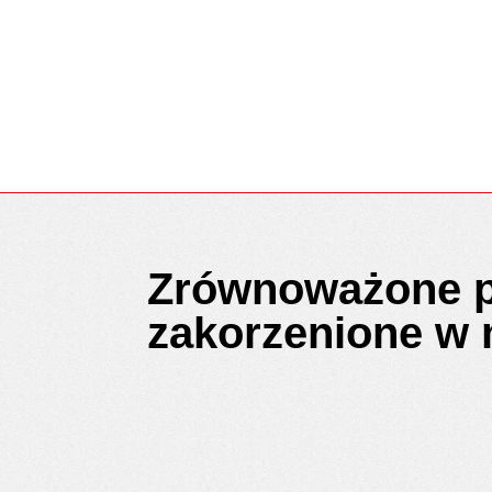
słowami.
Zrównoważone po
zakorzenione w