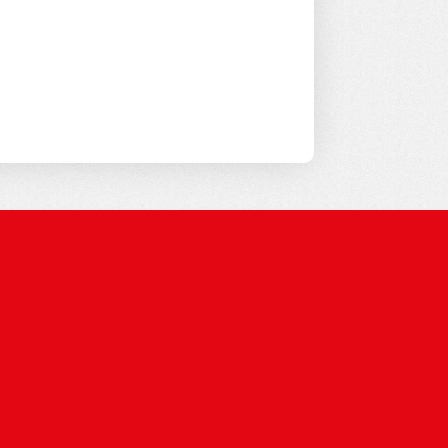
, wiemy, że przed nami jeszcze wiele
Każdy najmniejszy gest, każda
się do tego wspólnego
balone formalizuje swoje zaangażowanie
 rozwój poprzez coroczny raport CSR.