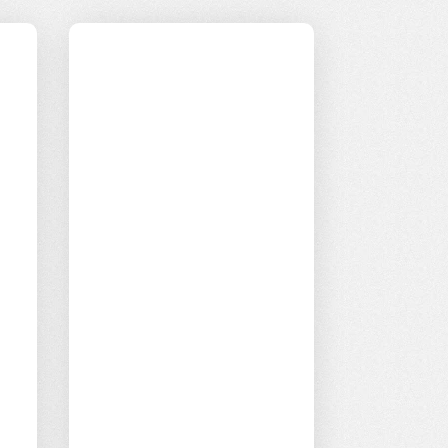
Innowacyjnoś
ć i rozwój
Regularnie
monitorujemy trendy
rynku pracy i
dostosowujemy nasze
usługi do potrzeb
klientów. Nasz zespół
składa się z ekspertów
realizujących