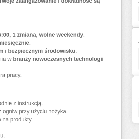
Twoje zaangażowanie i dokładność są
:
5:00, 1 zmiana, wolne weekendy
.
 miesięcznie
.
m i bezpiecznym środowisku
.
nia w
branży nowoczesnych technologii
ra pracy.
nie z instrukcją.
 ogniw przy użyciu nożyka.
h na produkty.
u.