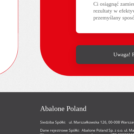
Ci osiągnąć zamier
rezultaty w efekty
przemyślany spos
Uwaga! P
Abalone Poland
Siedziba Spółki: ul. Marszałkowska 126, 00-008 Warsza
Dane rejestrowe Spółki: Abalone Poland Sp. z o.o. ul. 