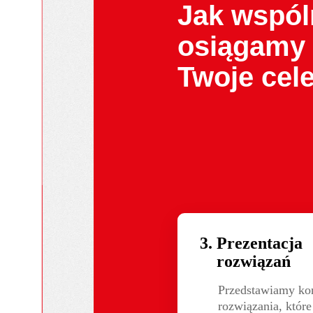
Jak wspól
osiągamy
Twoje cel
Prezentacja
rozwiązań
Przedstawiamy kon
rozwiązania, któr