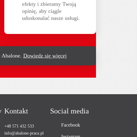
efekty i zbieramy Twoją
opinię, aby ciągle
udoskonalać nasze usługi.
ę Abalone.
Dowiedz się więcej
y
Kontakt
Social media
Facebook
+48 571 432 533
info@abalone-praca.pl
Instagram