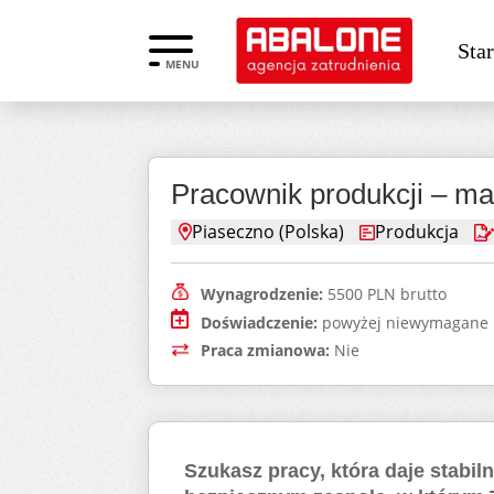
Star
MENU
Pracownik produkcji – ma
Piaseczno (Polska)
Produkcja
Wynagrodzenie:
5500 PLN brutto
Doświadczenie:
powyżej niewymagane
Praca zmianowa:
Nie
Szukasz pracy, która daje stabi