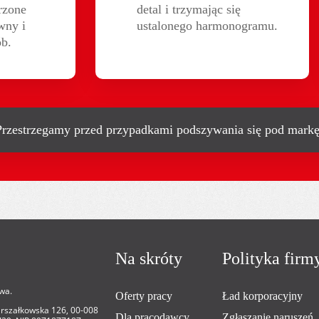
zone 
detal i trzymając się
wny i 
ustalonego harmonogramu.
ób.
rzestrzegamy przed przypadkami podszywania się pod mark
Na skróty
Polityka firm
wa.
Oferty pracy
Ład korporacyjny
Marszałkowska 126, 00-008
Dla pracodawcy
Zgłaszanie naruszeń