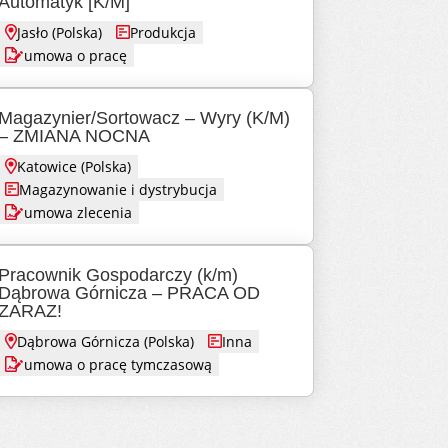
Automatyk [K/M]
Jasło (Polska)
Produkcja
umowa o pracę
Magazynier/Sortowacz – Wyry (K/M)
– ZMIANA NOCNA
Katowice (Polska)
Magazynowanie i dystrybucja
umowa zlecenia
Pracownik Gospodarczy (k/m)
Dąbrowa Górnicza – PRACA OD
ZARAZ!
Dąbrowa Górnicza (Polska)
Inna
umowa o pracę tymczasową