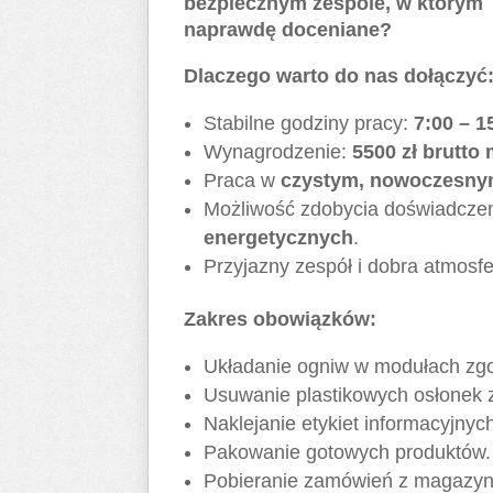
bezpiecznym zespole, w którym 
naprawdę doceniane?
Dlaczego warto do nas dołączyć
Stabilne godziny pracy:
7:00 – 1
Wynagrodzenie:
5500 zł brutto
Praca w
czystym, nowoczesny
Możliwość zdobycia doświadcze
energetycznych
.
Przyjazny zespół i dobra atmosfe
Zakres obowiązków:
Układanie ogniw w modułach zgod
Usuwanie plastikowych osłonek z
Naklejanie etykiet informacyjnyc
Pakowanie gotowych produktów.
Pobieranie zamówień z magazyn