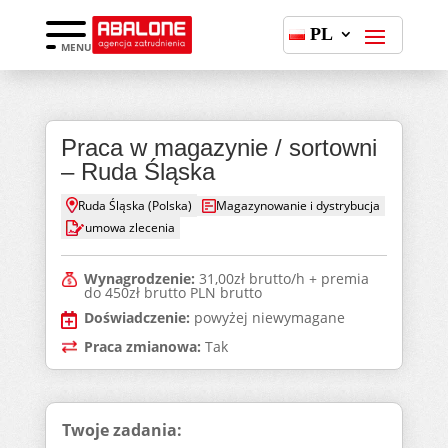
PL
MENU
Praca w magazynie / sortowni
– Ruda Śląska
Ruda Śląska (Polska)
Magazynowanie i dystrybucja
umowa zlecenia
Wynagrodzenie:
31,00zł brutto/h + premia
do 450zł brutto PLN brutto
Doświadczenie:
powyżej niewymagane
Praca zmianowa:
Tak
Twoje zadania: