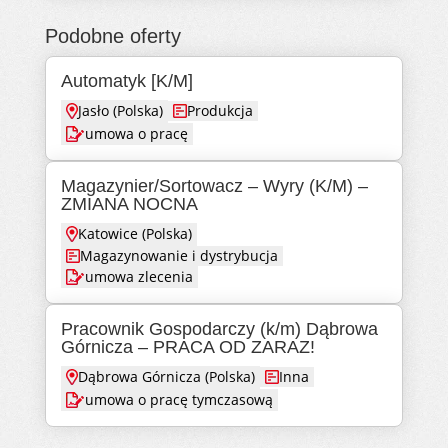
Podobne oferty
Automatyk [K/M]
Jasło (Polska)
Produkcja
umowa o pracę
Magazynier/Sortowacz – Wyry (K/M) –
ZMIANA NOCNA
Katowice (Polska)
Magazynowanie i dystrybucja
umowa zlecenia
Pracownik Gospodarczy (k/m) Dąbrowa
Górnicza – PRACA OD ZARAZ!
Dąbrowa Górnicza (Polska)
Inna
umowa o pracę tymczasową