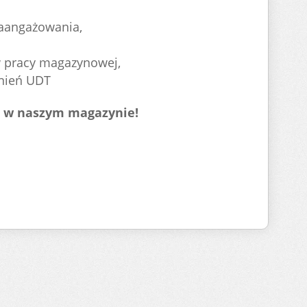
zaangażowania,
w pracy magazynowej,
nień UDT
acę w naszym magazynie!