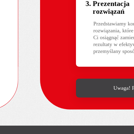
Prezentacja
rozwiązań
Przedstawiamy kon
rozwiązania, któr
Ci osiągnąć zamier
rezultaty w efekty
przemyślany spos
Uwaga! P