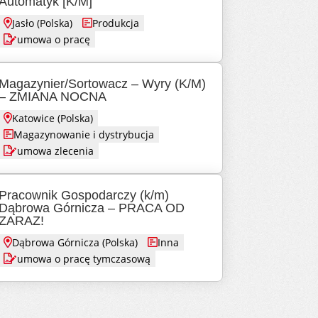
Automatyk [K/M]
Jasło (Polska)
Produkcja
umowa o pracę
Magazynier/Sortowacz – Wyry (K/M)
– ZMIANA NOCNA
Katowice (Polska)
Magazynowanie i dystrybucja
umowa zlecenia
Pracownik Gospodarczy (k/m)
Dąbrowa Górnicza – PRACA OD
ZARAZ!
Dąbrowa Górnicza (Polska)
Inna
umowa o pracę tymczasową