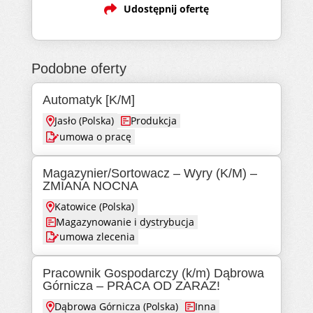
Udostępnij ofertę
Podobne oferty
Automatyk [K/M]
Jasło (Polska)
Produkcja
umowa o pracę
Magazynier/Sortowacz – Wyry (K/M) –
ZMIANA NOCNA
Katowice (Polska)
Magazynowanie i dystrybucja
umowa zlecenia
Pracownik Gospodarczy (k/m) Dąbrowa
Górnicza – PRACA OD ZARAZ!
Dąbrowa Górnicza (Polska)
Inna